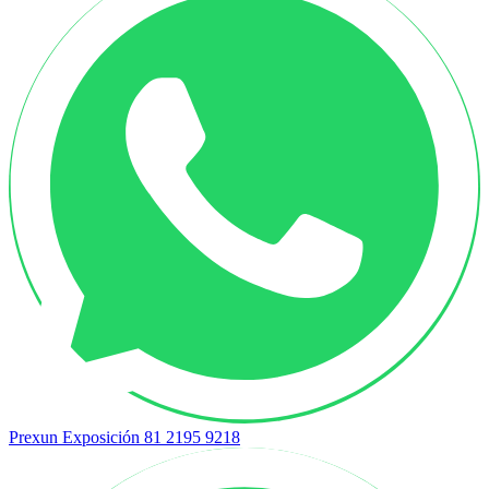
Prexun Exposición
81 2195 9218