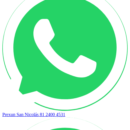
Prexun San Nicolás
81 2400 4531