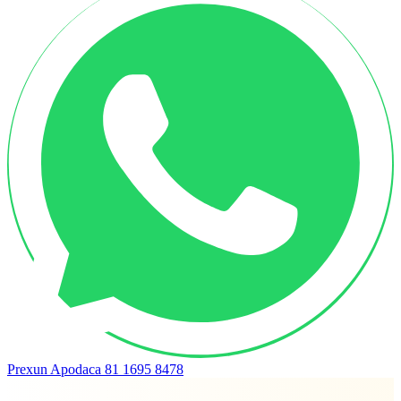
Prexun Apodaca
81 1695 8478