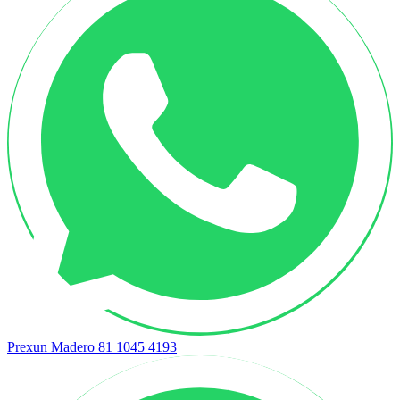
Prexun Madero
81 1045 4193