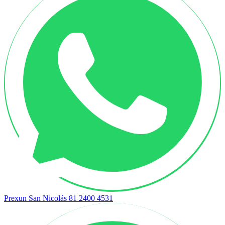
Prexun San Nicolás
81 2400 4531