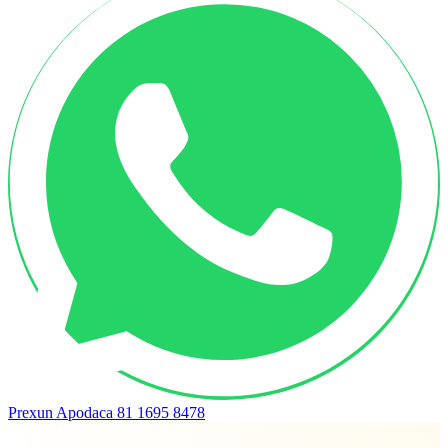
Prexun Apodaca
81 1695 8478