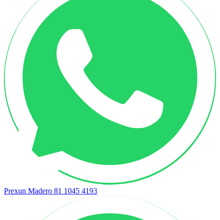
Prexun Madero
81 1045 4193