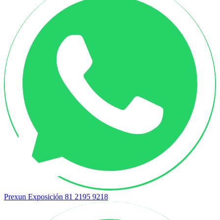
Prexun Exposición
81 2195 9218